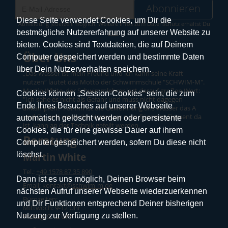
Abonnieren
Diese Seite verwendet Cookies, um Dir die
Abmeldung jederzeit möglich. Weitere Infos zum Datenschutz erhältst Du
bestmögliche Nutzererfahrung auf unserer Website zu
hier
.
bieten. Cookies sind Textdateien, die auf Deinem
Über Uns
Computer gespeichert werden und bestimmte Daten
über Dein Nutzerverhalten speichern.
„Das Wasser ist mein Freund und ich kann seine Kraft
nutzen“ lautet das Motto der Schwimmschule "SCHWIM-M".
Martin White, der Schwimmlehrer legt darauf großen Wert:
Cookies können „Session-Cookies“ sein, die zum
"Ich sehe es nicht als Gefahr und muss nicht dagegen
Ende Ihres Besuches auf unserer Webseite
ankämpfen.“ Für ihn ist die Gewöhnung ans Wasser das A
und O – erst wenn das Vertrauen zum flüssigen Element da
automatisch gelöscht werden oder persistente
ist, kann an der Technik gefeilt werden.
Cookies, die für eine gewisse Dauer auf ihrem
Beratung
Computer gespeichert werden, sofern Du diese nicht
löschst.
Martin White
Tel.:
+49 1578 87 35 890
Dann ist es uns möglich, Deinen Browser beim
Email: kontakt
@schwim-m.de
nächsten Aufruf unserer Webseite wiederzuerkennen
Bürozeiten:
und Dir Funktionen entsprechend Deiner bisherigen
Mittwoch: 9-12 Uhr
Nutzung zur Verfügung zu stellen.
Freitag: 9-12 Uhr