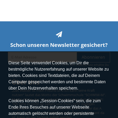
Schon unseren Newsletter gesichert?
Abonnieren
Diese Seite verwendet Cookies, um Dir die
Abmeldung jederzeit möglich. Weitere Infos zum Datenschutz erhältst Du
bestmögliche Nutzererfahrung auf unserer Website zu
hier
.
bieten. Cookies sind Textdateien, die auf Deinem
Über Uns
Computer gespeichert werden und bestimmte Daten
über Dein Nutzerverhalten speichern.
„Das Wasser ist mein Freund und ich kann seine Kraft
nutzen“ lautet das Motto der Schwimmschule "SCHWIM-M".
Martin White, der Schwimmlehrer legt darauf großen Wert:
Cookies können „Session-Cookies“ sein, die zum
"Ich sehe es nicht als Gefahr und muss nicht dagegen
Ende Ihres Besuches auf unserer Webseite
ankämpfen.“ Für ihn ist die Gewöhnung ans Wasser das A
und O – erst wenn das Vertrauen zum flüssigen Element da
automatisch gelöscht werden oder persistente
ist, kann an der Technik gefeilt werden.