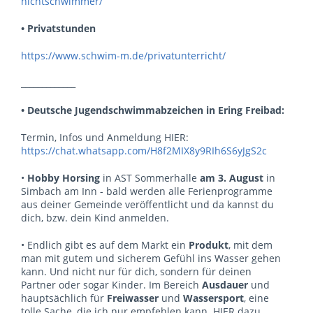
nichtschwimmer/
• Privatstunden
https://www.schwim-m.de/privatunterricht/
_____________
• Deutsche Jugendschwimmabzeichen in Ering Freibad:
Termin, Infos und Anmeldung HIER:
https://chat.whatsapp.com/H8f2MIX8y9RIh6S6yJgS2c
•
Hobby Horsing
in AST Sommerhalle
am 3. August
in
Simbach am Inn - bald werden alle Ferienprogramme
aus deiner Gemeinde veröffentlicht und da kannst du
dich, bzw. dein Kind anmelden.
• Endlich gibt es auf dem Markt ein
Produkt
, mit dem
man mit gutem und sicherem Gefühl ins Wasser gehen
kann. Und nicht nur für dich, sondern für deinen
Partner oder sogar Kinder. Im Bereich
Ausdauer
und
hauptsächlich für
Freiwasser
und
Wassersport
, eine
tolle Sache, die ich nur empfehlen kann. HIER dazu