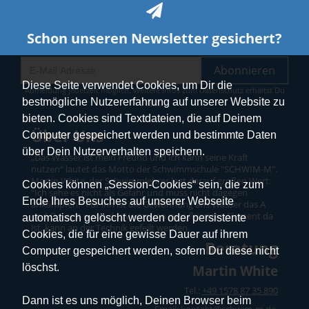
Schon unseren Newsletter gesichert?
Abonnieren
Diese Seite verwendet Cookies, um Dir die
Abmeldung jederzeit möglich. Weitere Infos zum Datenschutz erhältst Du
bestmögliche Nutzererfahrung auf unserer Website zu
hier
.
bieten. Cookies sind Textdateien, die auf Deinem
Über Uns
Computer gespeichert werden und bestimmte Daten
über Dein Nutzerverhalten speichern.
„Das Wasser ist mein Freund und ich kann seine Kraft
nutzen“ lautet das Motto der Schwimmschule "SCHWIM-M".
Martin White, der Schwimmlehrer legt darauf großen Wert:
Cookies können „Session-Cookies“ sein, die zum
"Ich sehe es nicht als Gefahr und muss nicht dagegen
Ende Ihres Besuches auf unserer Webseite
ankämpfen.“ Für ihn ist die Gewöhnung ans Wasser das A
und O – erst wenn das Vertrauen zum flüssigen Element da
automatisch gelöscht werden oder persistente
ist, kann an der Technik gefeilt werden.
Cookies, die für eine gewisse Dauer auf ihrem
Beratung
Computer gespeichert werden, sofern Du diese nicht
löschst.
Martin White
Tel.:
+49 1578 87 35 890
Dann ist es uns möglich, Deinen Browser beim