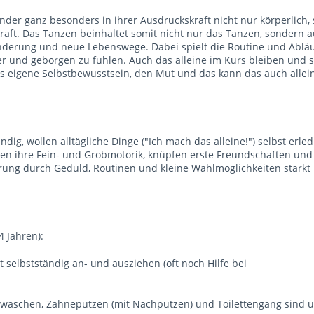
 Kinder ganz besonders in ihrer Ausdruckskraft nicht nur körperlich
aft. Das Tanzen beinhaltet somit nicht nur das Tanzen, sondern a
änderung und neue Lebenswege. Dabei spielt die Routine und Ablä
er und geborgen zu fühlen. Auch das alleine im Kurs bleiben und 
s eigene Selbstbewusstsein, den Mut und das kann das auch allei
g, wollen alltägliche Dinge ("Ich mach das alleine!") selbst erle
tigen ihre Fein- und Grobmotorik, knüpfen erste Freundschaften un
ung durch Geduld, Routinen und kleine Wahlmöglichkeiten stärkt 
4 Jahren):
 selbstständig an- und ausziehen (oft noch Hilfe bei
ewaschen, Zähneputzen (mit Nachputzen) und Toilettengang sind ü