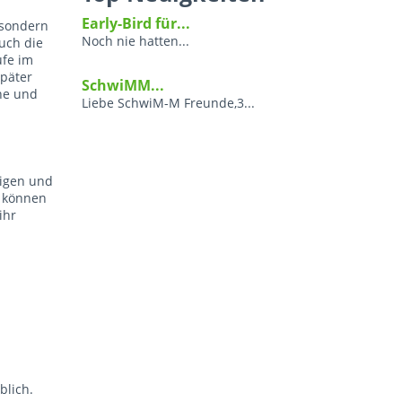
Early-Bird für...
, sondern
Noch nie hatten...
uch die
ufe im
später
SchwiMM...
ne und
Liebe SchwiM-M Freunde,3...
digen und
d können
ihr
blich.