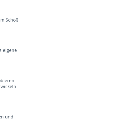
vom Schoß
s eigene
bieren.
twickeln
men und