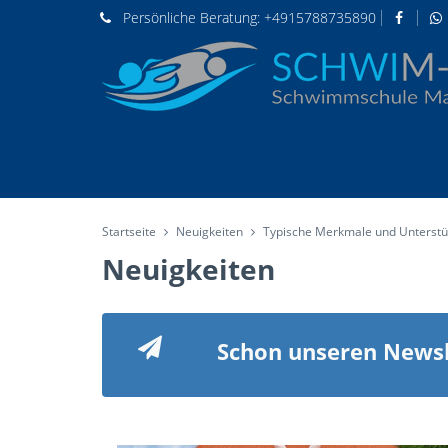
Persönliche
Beratung:
+4915788735890
Startseite
Neuigkeiten
Typische Merkmale und Unterstüt
Neuigkeiten
Schon unseren Newsl