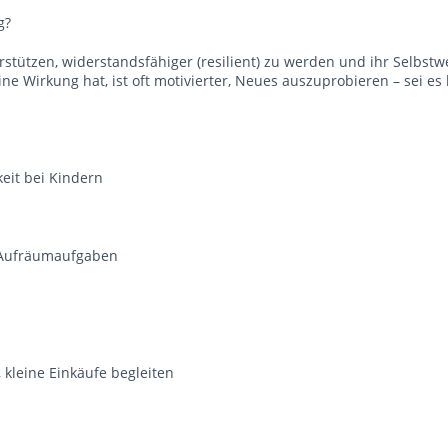
ig?
stützen, widerstandsfähiger (resilient) zu werden und ihr Selbstw
ine Wirkung hat, ist oft motivierter, Neues auszuprobieren – sei es
keit bei Kindern
e Aufräumaufgaben
 kleine Einkäufe begleiten