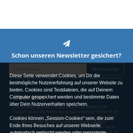
Schon unseren Newsletter gesichert?
Abonnieren
Diese Seite verwendet Cookies, um Dir die
Abmeldung jederzeit möglich. Weitere Infos zum Datenschutz erhältst Du
bestmögliche Nutzererfahrung auf unserer Website zu
hier
.
bieten. Cookies sind Textdateien, die auf Deinem
Über Uns
Computer gespeichert werden und bestimmte Daten
über Dein Nutzerverhalten speichern.
„Das Wasser ist mein Freund und ich kann seine Kraft
nutzen“ lautet das Motto der Schwimmschule "SCHWIM-M".
Martin White, der Schwimmlehrer legt darauf großen Wert:
Cookies können „Session-Cookies“ sein, die zum
"Ich sehe es nicht als Gefahr und muss nicht dagegen
Ende Ihres Besuches auf unserer Webseite
ankämpfen.“ Für ihn ist die Gewöhnung ans Wasser das A
und O – erst wenn das Vertrauen zum flüssigen Element da
automatisch gelöscht werden oder persistente