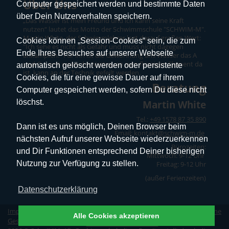
Über Uns
Computer gespeichert werden und bestimmte Daten
über Dein Nutzerverhalten speichern.
„Das Wasser ist mein Freund und ich kann seine Kraft
nutzen“ lautet das Motto der Schwimmschule "SCHWIM-M".
Martin White, der Schwimmlehrer legt darauf großen Wert:
Cookies können „Session-Cookies“ sein, die zum
"Ich sehe es nicht als Gefahr und muss nicht dagegen
Ende Ihres Besuches auf unserer Webseite
ankämpfen.“ Für ihn ist die Gewöhnung ans Wasser das A
und O – erst wenn das Vertrauen zum flüssigen Element da
automatisch gelöscht werden oder persistente
ist, kann an der Technik gefeilt werden.
Cookies, die für eine gewisse Dauer auf ihrem
Beratung
Computer gespeichert werden, sofern Du diese nicht
löschst.
Martin White
Tel.:
+49 1578 87 35 890
Dann ist es uns möglich, Deinen Browser beim
Email: kontakt
@schwim-m.de
nächsten Aufruf unserer Webseite wiederzuerkennen
Bürozeiten:
und Dir Funktionen entsprechend Deiner bisherigen
Mittwoch: 9-12 Uhr
Nutzung zur Verfügung zu stellen.
Freitag: 9-12 Uhr
(außer Ferienzeiten)
Datenschutzerklärung
Impressum
|
Datenschutz
|
Erklärung zur Barrierefreiheit
|
Allgemeine
Alle Cookies akzeptieren
Geschäftsbedingungen
|
Vertrag widerrufen