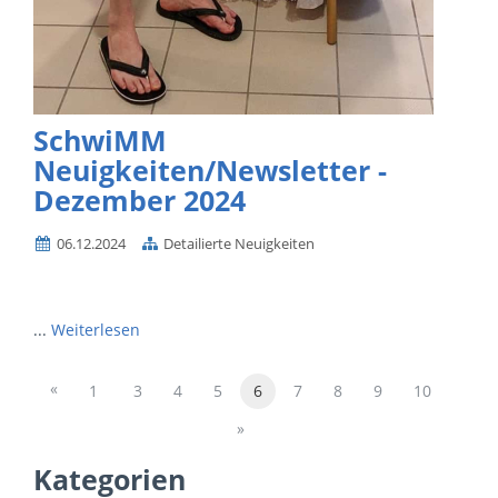
SchwiMM
Neuigkeiten/Newsletter -
Dezember 2024
06.12.2024
Detailierte Neuigkeiten
...
Weiterlesen
«
1
3
4
5
6
7
8
9
10
»
Kategorien