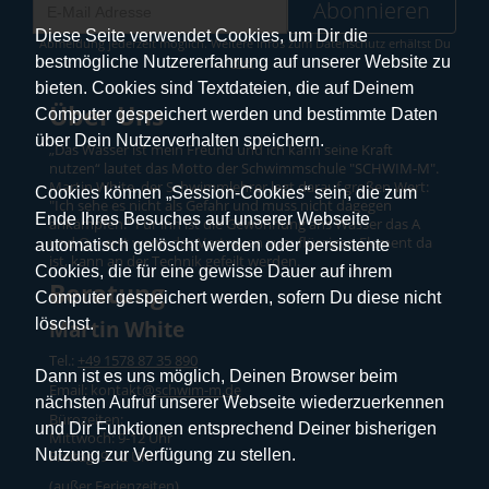
Abonnieren
Diese Seite verwendet Cookies, um Dir die
Abmeldung jederzeit möglich. Weitere Infos zum Datenschutz erhältst Du
bestmögliche Nutzererfahrung auf unserer Website zu
hier
.
bieten. Cookies sind Textdateien, die auf Deinem
Über Uns
Computer gespeichert werden und bestimmte Daten
über Dein Nutzerverhalten speichern.
„Das Wasser ist mein Freund und ich kann seine Kraft
nutzen“ lautet das Motto der Schwimmschule "SCHWIM-M".
Martin White, der Schwimmlehrer legt darauf großen Wert:
Cookies können „Session-Cookies“ sein, die zum
"Ich sehe es nicht als Gefahr und muss nicht dagegen
Ende Ihres Besuches auf unserer Webseite
ankämpfen.“ Für ihn ist die Gewöhnung ans Wasser das A
und O – erst wenn das Vertrauen zum flüssigen Element da
automatisch gelöscht werden oder persistente
ist, kann an der Technik gefeilt werden.
Cookies, die für eine gewisse Dauer auf ihrem
Beratung
Computer gespeichert werden, sofern Du diese nicht
löschst.
Martin White
Tel.:
+49 1578 87 35 890
Dann ist es uns möglich, Deinen Browser beim
Email: kontakt
@schwim-m.de
nächsten Aufruf unserer Webseite wiederzuerkennen
Bürozeiten:
und Dir Funktionen entsprechend Deiner bisherigen
Mittwoch: 9-12 Uhr
Nutzung zur Verfügung zu stellen.
Freitag: 9-12 Uhr
(außer Ferienzeiten)